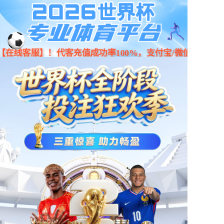
京东
小程序
天猫
首页
产品中心
产品中心
智能/科技/创新
新闻资讯
门店地图
产品中心
公司简介
智能机器人
智能办公
智能穿戴
智能教育
人才招聘
智能出行
智能家居
智能健康
创意配件
联系我们