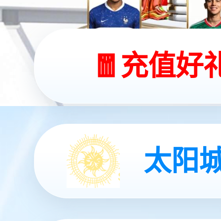
350vip浦京集团机器时代科技有限公
司
350vip浦京集团机器时代科技有限公司（350vip浦京