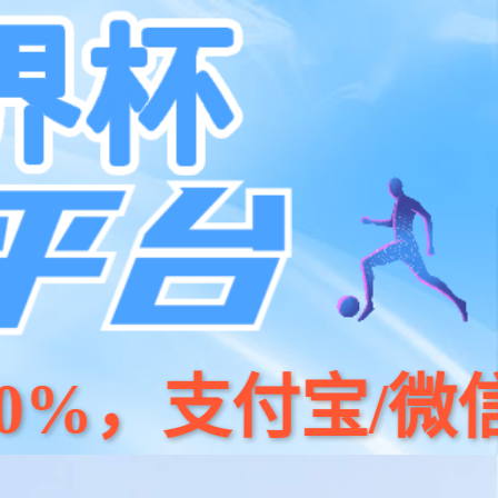
京东
小程序
天猫
公司简介
人才招聘
联系我们