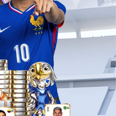
广州一店
登机口旁
广州白云国际机场二号航站楼T2北指廊
二层T22R44商铺