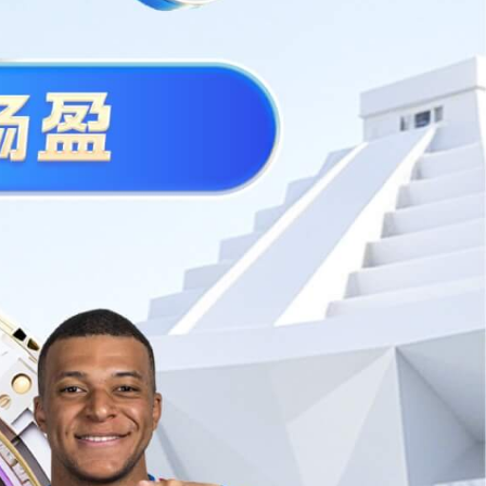
联
系
方
式