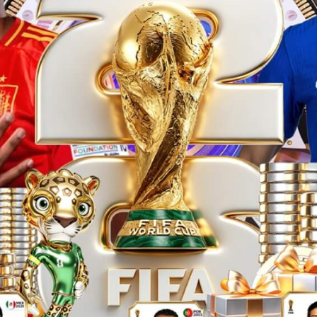
E
大兴二店
北京大兴三店
兴国际机场C44登机口旁
北京大兴国际机场安检内D61