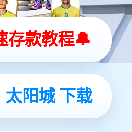
深圳二店
04-09店
深圳宝安国际机场T3航站楼国内出发3N-
02-01（41号登机口）