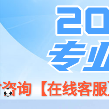
首
门店地图
科技 /专业 /体验