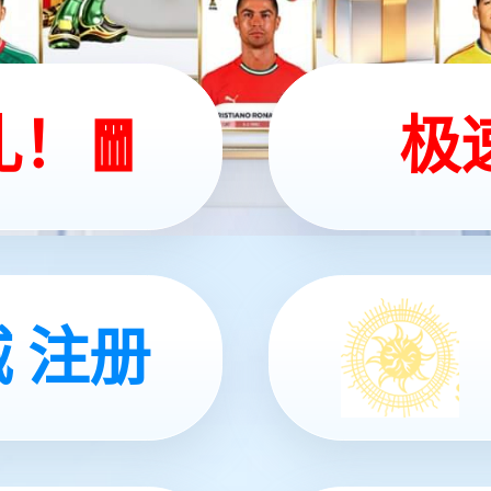
三店
深圳店
际机场T2航站楼B251登机口旁
深圳宝安国际机场T3候机楼3C-
铺
1
2
3
4
5
···
>